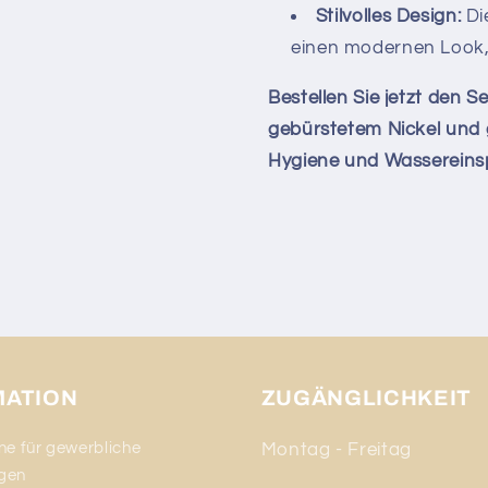
Stilvolles Design:
Di
einen modernen Look,
Bestellen Sie jetzt den
gebürstetem Nickel und g
Hygiene und Wassereins
MATION
ZUGÄNGLICHKEIT
e für gewerbliche
Montag - Freitag
gen