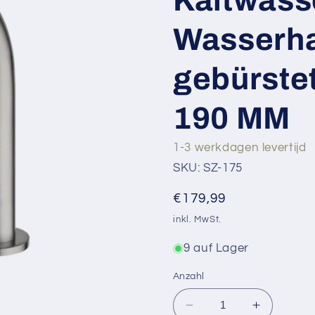
Wasserh
gebürste
190 MM
1-3 werkdagen levertijd
SKU: SZ-175
Normaler
€179,99
Preis
inkl. MwSt.
9 auf Lager
Anzahl
Verringere
Erhöhe