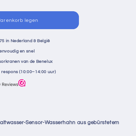
Warenkorb legen
ica
r-
75 in Nederland & België
ahn
envoudig en snel
nsorkranen van de Benelux
tem
 respons (10:00–14:00 uur)
altwasser-Sensor-Wasserhahn aus gebürstetem