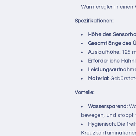
Wärmeregler in eine
Spezifikationen:
Höhe des Sensorha
Gesamtlänge des Ü
Auslaufhöhe:
125 
Erforderliche Hahn
Leistungsaufnahme
Material:
Gebürstete
Vorteile:
Wassersparend:
Was
bewegen, und stoppt f
Hygienisch:
Die fre
Kreuzkontaminationen