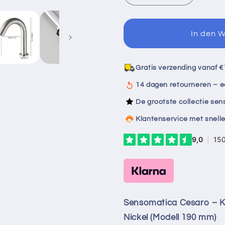
die
die
Menge
Menge
für
für
In den 
Sensomatica
Sensomat
Cesaro
Cesaro
Kaltwasser-
Kaltwasse
Gratis verzending vanaf €
Sensor-
Sensor-
Wasserhahn
Wasserh
14 dagen retourneren – e
aus
aus
De grootste collectie se
gebürstetem
gebürste
Nickel,
Nickel,
Klantenservice met snelle
Modell
Modell
190
190
MM
MM
Sensomatica Cesaro – K
Nickel (Modell 190 mm)