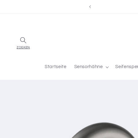
Direkt
elux-Ländern für Sensorhähne
zum
Inhalt
Startseite
Sensorhähne
Seifenspe
Zu
Produktinformationen
springen