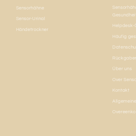
Sensorhähn
Sensorhähne
Gesundhei
Sensor-Urinal
Helpdesk-
Händetrockner
Häufig ges
Datenschut
Rückgaber
Über uns
Over Sens
Kontakt
Allgemein
Overeenko