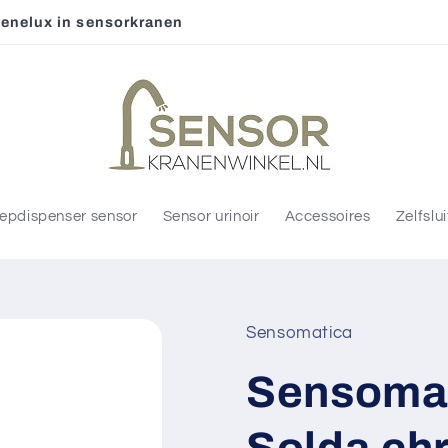
Gratis verzending naar NL & BE vanaf €75,-
epdispenser sensor
Sensor urinoir
Accessoires
Zelfslu
Sensomatica
Sensomat
Solda ch