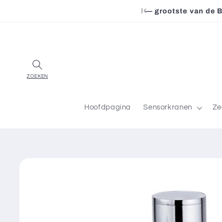
Meteen
Benelux in sensorkranen
naar de
content
Hoofdpagina
Sensorkranen
Ze
Ga direct naar
productinformatie