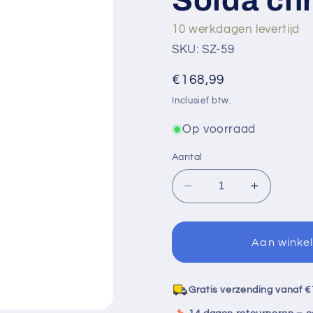
10 werkdagen levertijd
SKU: SZ-59
Normale
€168,99
prijs
Inclusief btw.
Op voorraad
Aantal
Aantal
Aantal
verlagen
verhogen
voor
voor
Sensomatica
Sensomat
Aan winke
Sensorkraan
Sensorkr
Solda
Solda
chroom
chroom
Gratis verzending vanaf €
koud
koud