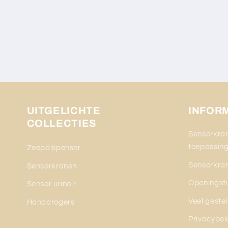
UITGELICHTE
INFOR
COLLECTIES
Sensorkran
toepassin
Zeepdispenser
Sensorkran
Sensorkranen
Openingsti
Sensor urinoir
Veel geste
Handdrogers
Privacybel