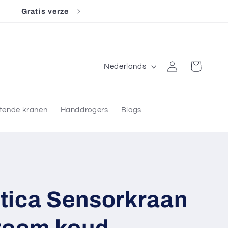
⭐ K
T
Inloggen
Winkelwagen
Nederlands
a
a
l
itende kranen
Handdrogers
Blogs
ica Sensorkraan
room koud