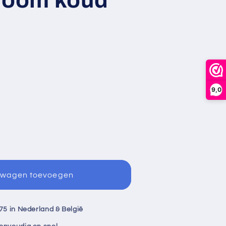
9,0
ica
lwagen toevoegen
aan
75 in Nederland & België