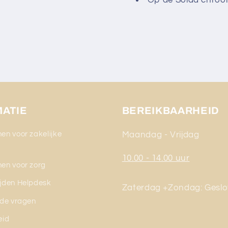
MATIE
BEREIKBAARHEID
en voor zakelijke
Maandag - Vrijdag
g
10.00 - 14.00 uur
en voor zorg
jden Helpdesk
Zaterdag +Zondag: Geslo
lde vragen
eid