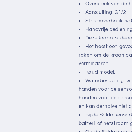
Oversteek van de h
Aansluiting: G1/2
Stroomverbruik: ≤
Handvrije bediening
Deze kraan is ideaa
Het heeft een gevo
raken om de kraan aan
verminderen.
Koud model.
Waterbesparing: w
handen voor de senso
handen voor de sensor 
en kan derhalve niet
Bij de Solda sensor
batterij of netstroom 
Op de Solda chroo