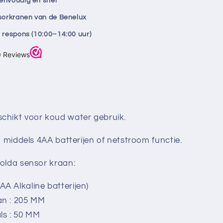
envoudig en snel
nsorkranen van de Benelux
 respons (10:00–14:00 uur)
schikt voor koud water gebruik.
en middels 4AA batterijen of netstroom functie.
Solda sensor kraan:
A Alkaline batterijen)
an : 205 MM
ls : 50 MM