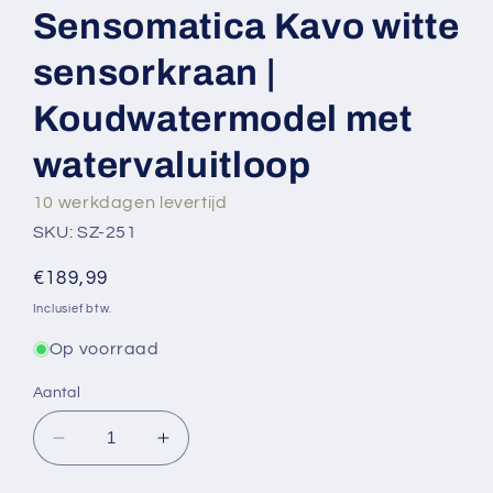
Sensomatica Kavo witte
sensorkraan |
Koudwatermodel met
watervaluitloop
10 werkdagen levertijd
SKU: SZ-251
Normale
€189,99
prijs
Inclusief btw.
Op voorraad
Aantal
Aantal
Aantal
verlagen
verhogen