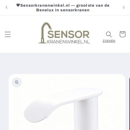
Meteen
💙Sensorkranenwinkel.nl — grootste van de
Gr
naar de
Benelux in sensorkranen
content
Winkelwa
Ga direct naar
productinformatie