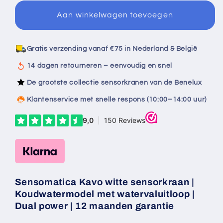
voor
voor
Sensomatica
Sensomatica
Aan winkelwagen toevoegen
Kavo
Kavo
witte
witte
sensorkraan
sensorkraan
Gratis verzending vanaf €75 in Nederland & België
|
|
Koudwatermodel
Koudwatermodel
14 dagen retourneren – eenvoudig en snel
met
met
De grootste collectie sensorkranen van de Benelux
watervaluitloop
watervaluitloop
Klantenservice met snelle respons (10:00–14:00 uur)
Sensomatica Kavo witte sensorkraan |
Koudwatermodel met watervaluitloop |
Dual power | 12 maanden garantie