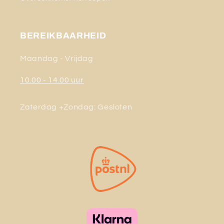
BEREIKBAARHEID
Maandag - Vrijdag
10.00 - 14.00 uur
Zaterdag +Zondag: Gesloten