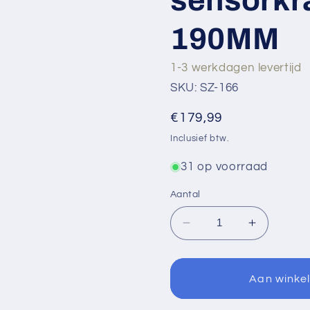
190MM
1-3 werkdagen levertijd
SKU: SZ-166
Normale
€179,99
prijs
Inclusief btw.
31 op voorraad
Aantal
Aantal
Aantal
verlagen
verhogen
voor
voor
Sensomatica
Sensomat
Aan winke
Cesaro
Cesaro
zwart
zwart