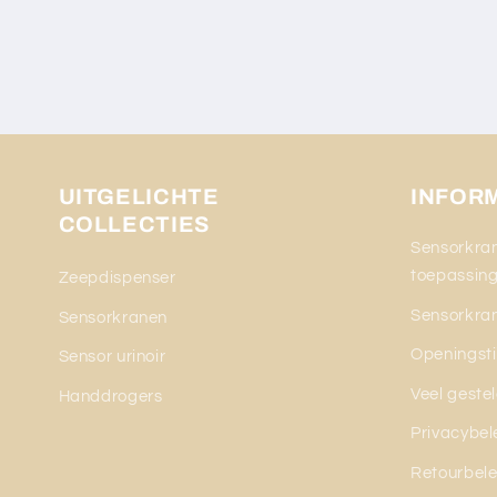
UITGELICHTE
INFOR
COLLECTIES
Sensorkran
toepassin
Zeepdispenser
Sensorkran
Sensorkranen
Openingsti
Sensor urinoir
Veel geste
Handdrogers
Privacybel
Retourbele