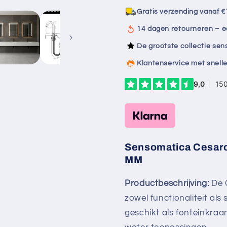
sensorkraan
sensorkr
Gratis verzending vanaf €
kort
kort
model
model
14 dagen retourneren – e
190MM
190MM
De grootste collectie se
Klantenservice met snelle
Sensomatica Cesaro
MM
Productbeschrijving:
De 
zowel functionaliteit als 
geschikt als fonteinkraa