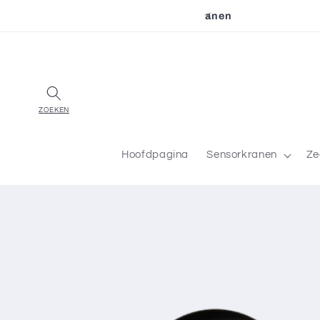
Meteen
Benelux in sensorkranen
naar de
content
Hoofdpagina
Sensorkranen
Ze
Ga direct naar
productinformatie