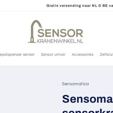
Gratis verzending naar NL & BE vanaf €75,-
epdispenser sensor
Sensor urinoir
Accessoires
Zelfslu
Sensomatica
Sensomat
sensorkr