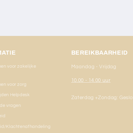
MATIE
BEREIKBAARHEID
en voor zakelijke
Maandag - Vrijdag
g
10.00 - 14.00 uur
en voor zorg
jden Helpdesk
Zaterdag +Zondag: Geslo
lde vragen
eid
id/Klachtenafhandeling