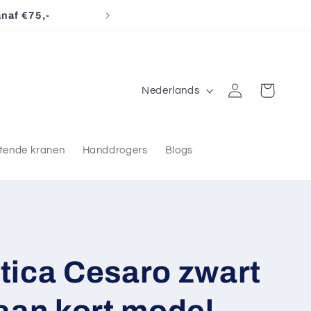
⭐ K
T
Inloggen
Winkelwagen
Nederlands
a
a
l
itende kranen
Handdrogers
Blogs
ica Cesaro zwart
aan kort model