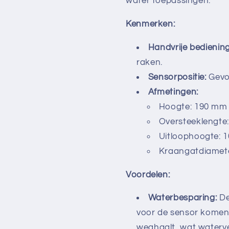
water toepassingen.
Kenmerken:
Handvrije bediening
raken.
Sensorpositie:
Gevoe
Afmetingen:
Hoogte: 190 mm
Oversteeklengte
Uitloophoogte: 
Kraangatdiamete
Voordelen:
Waterbesparing:
De
voor de sensor komen 
weghaalt, wat waterve