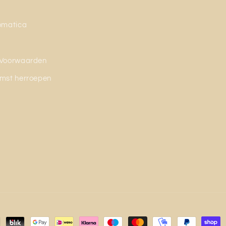
omatica
Voorwaarden
mst herroepen
n