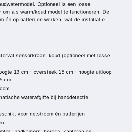
oudwatermodel. Optioneel is een losse
r om als warm/koud model te functioneren. De
m én op batterijen werken, wat de installatie
terval sensorkraan, koud (optioneel met losse
oogte 13 cm · oversteek 15 cm · hoogte uitloop
 5 cm
room
atische waterafgifte bij handdetectie
eschikt voor netstroom én batterijen
en
uimtes, badkamers, horeca, kantoren en