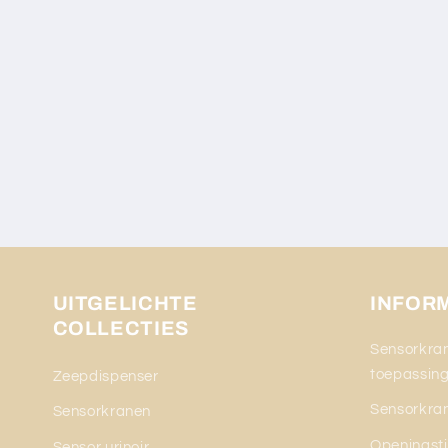
UITGELICHTE
INFOR
COLLECTIES
Sensorkran
toepassin
Zeepdispenser
Sensorkran
Sensorkranen
Openingsti
Sensor urinoir