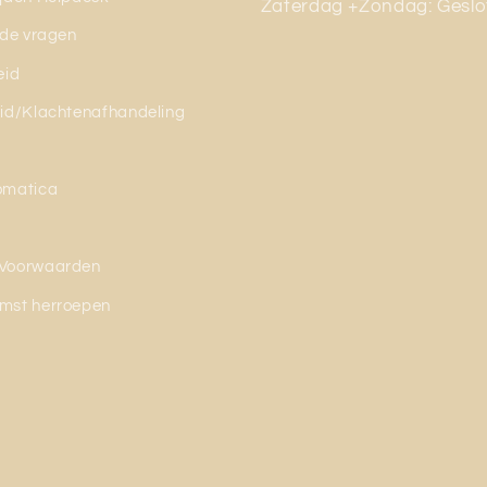
Zaterdag +Zondag: Geslo
lde vragen
eid
id/Klachtenafhandeling
omatica
Voorwaarden
mst herroepen