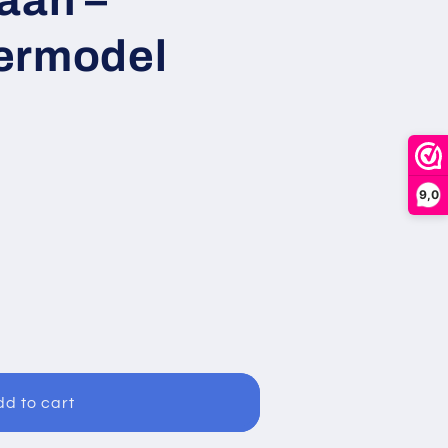
ermodel
9,0
ica
d to cart
aan