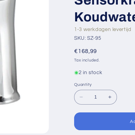
Koudwat
1-3 werkdagen levertijd
SKU: SZ-95
Regular
€168,99
price
Tax included.
2 in stock
Quantity
Decrease
Increase
quantity
quantity
for
for
Sensomatica
Sensomat
Ad
Waterval
Waterval
Sensorkraan
Sensorkr