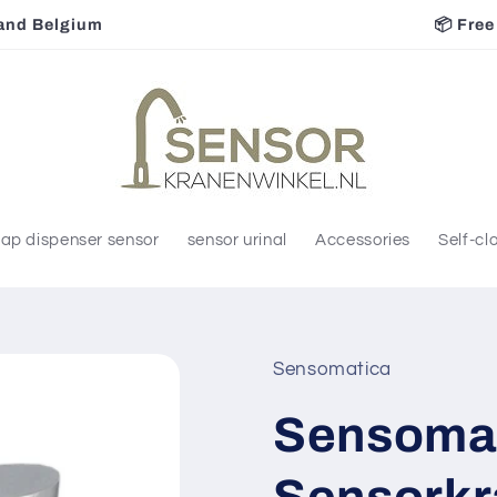
📦 Free shipping to NL &amp; BE
ap dispenser sensor
sensor urinal
Accessories
Self-cl
Sensomatica
Sensomat
Sensorkr