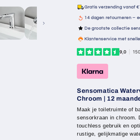
–
–
Gratis verzending vanaf €
Koudwatermodel
Koudwate
14 dagen retourneren – e
De grootste collectie se
Klantenservice met snelle
Sensomatica Waterv
Chroom | 12 maande
Maak je toiletruimte of
sensorkraan in chroom. 
touchless gebruik en opti
rustige, gelijkmatige wate