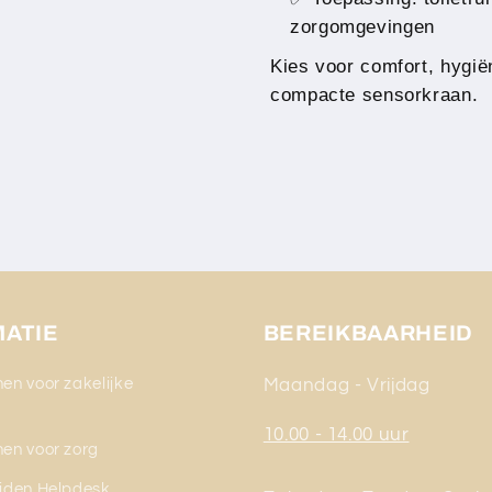
zorgomgevingen
Kies voor comfort, hygië
compacte sensorkraan.
MATIE
BEREIKBAARHEID
en voor zakelijke
Maandag - Vrijdag
g
10.00 - 14.00 uur
en voor zorg
jden Helpdesk