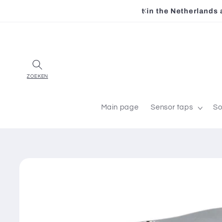
Skip to
n the Netherlands and Belgium
content
Main page
Sensor taps
So
Skip to
product
information