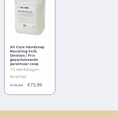
All Care Handzeep
Navulling 4x5L
Omdoos | Fris
geparfumeerde
parelmoer zeep
10 werkdagen
levertijd
Normale
Aanbiedingsprijs
€73,99
€79,80
prijs