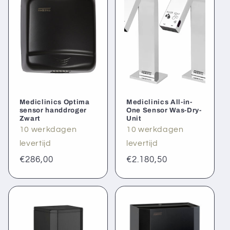
Mediclinics Optima
Mediclinics All-in-
sensor handdroger
One Sensor Was-Dry-
Zwart
Unit
10 werkdagen
10 werkdagen
levertijd
levertijd
Normale
€286,00
Normale
€2.180,50
prijs
prijs