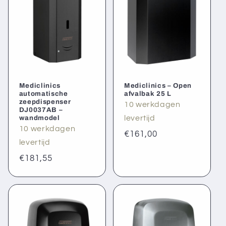
Mediclinics
Mediclinics – Open
automatische
afvalbak 25 L
zeepdispenser
10 werkdagen
DJ0037AB –
wandmodel
levertijd
10 werkdagen
Normale
€161,00
levertijd
prijs
Normale
€181,55
prijs