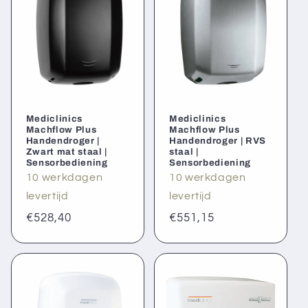
Mediclinics
Mediclinics
Machflow Plus
Machflow Plus
Handendroger |
Handendroger | RVS
Zwart mat staal |
staal |
Sensorbediening
Sensorbediening
10 werkdagen
10 werkdagen
levertijd
levertijd
Normale
€528,40
Normale
€551,15
prijs
prijs