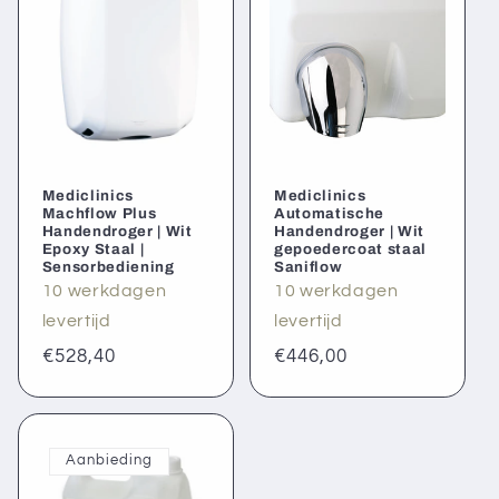
Mediclinics
Mediclinics
Machflow Plus
Automatische
Handendroger | Wit
Handendroger | Wit
Epoxy Staal |
gepoedercoat staal
Sensorbediening
Saniflow
10 werkdagen
10 werkdagen
levertijd
levertijd
Normale
€528,40
Normale
€446,00
prijs
prijs
Aanbieding