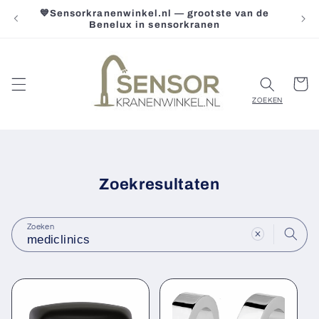
Meteen
💙Sensorkranenwinkel.nl — grootste van de
Gr
naar de
Benelux in sensorkranen
content
Winkelwa
Zoekresultaten
Zoeken