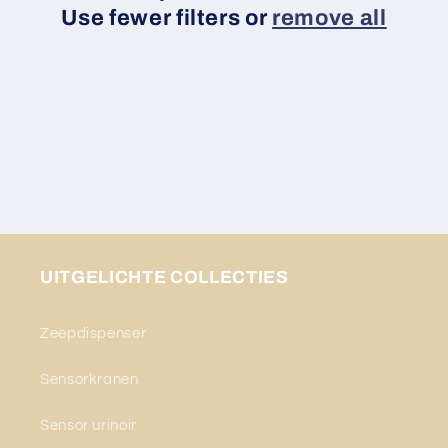
Use fewer filters or
remove all
t
i
o
n
:
UITGELICHTE COLLECTIES
Zeepdispenser
Sensorkranen
Sensor urinoir