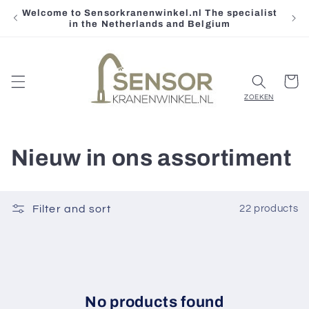
Welcome to Sensorkranenwinkel.nl The specialist
Skip to
in the Netherlands and Belgium
content
Cart
C
Nieuw in ons assortiment
o
l
Filter and sort
22 products
l
e
c
No products found